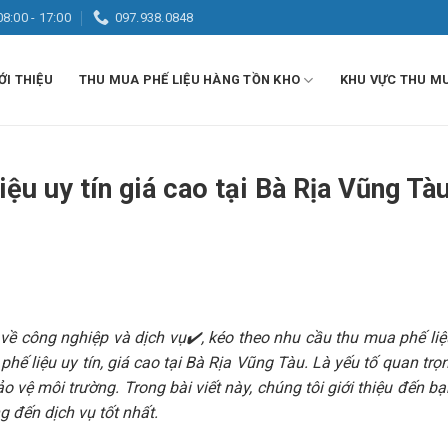
08:00 - 17:00
097.938.0848
ỚI THIỆU
THU MUA PHẾ LIỆU HÀNG TỒN KHO
KHU VỰC THU M
ệu uy tín giá cao tại Bà Rịa Vũng Tàu
về công nghiệp và dịch vụ✔️, kéo theo nhu cầu thu mua phế li
hế liệu uy tín, giá cao tại Bà Rịa Vũng Tàu. Là yếu tố quan trọ
o vệ môi trường. Trong bài viết này, chúng tôi giới thiệu đến b
 đến dịch vụ tốt nhất.