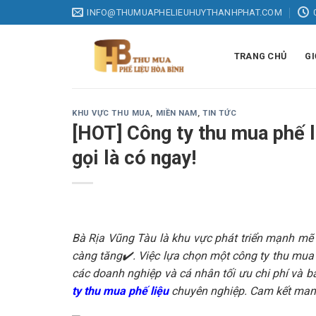
Skip
INFO@THUMUAPHELIEUHUYTHANHPHAT.COM
to
content
TRANG CHỦ
GI
KHU VỰC THU MUA
,
MIỀN NAM
,
TIN TỨC
[HOT] Công ty thu mua phế li
gọi là có ngay!
Bà Rịa Vũng Tàu là khu vực phát triển mạnh mẽ 
càng tăng✔️. Việc lựa chọn một công ty thu mua p
các doanh nghiệp và cá nhân tối ưu chi phí và bả
ty thu mua phế liệu
chuyên nghiệp. Cam kết mang