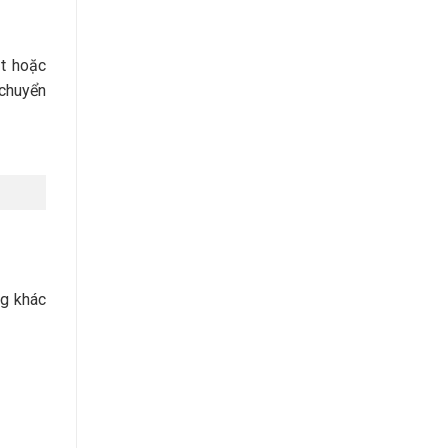
ặt hoặc
 chuyển
ng khác