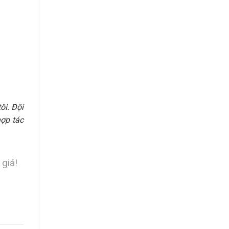
ôi. Đội
hợp tác
 giá!