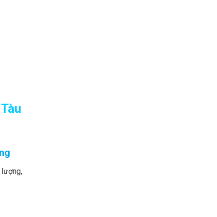
 Tàu
àng
 lượng,