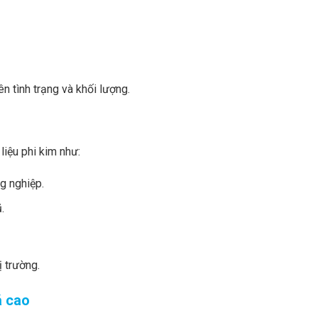
 tình trạng và khối lượng.
liệu phi kim như:
g nghiệp.
.
ị trường.
á cao