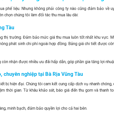
 mua phế liệu. Nhưng không phải công ty nào cũng đảm bảo về uy
n chọn chúng tôi làm đối tác thu mua lâu dài:
ũng Tàu
ng thị trường. Đảm bảo mức giá thu mua luôn tốt nhất khu vực. M
hông phát sinh chi phí ngoài hợp đồng. Bảng giá chi tiết được côn
g còn nhận được nhiều ưu đãi hấp dẫn, góp phần gia tăng lợi nhuậ
o, chuyên nghiệp tại Bà Rịa Vũng Tàu
hiết bị hiện đại. Chúng tôi cam kết cung cấp dịch vụ nhanh chóng,
kiệm thời gian. Từ khâu khảo sát, báo giá đến thu gom và thanh t
ràng, minh bạch, đảm bảo quyền lợi cho cả hai bên.