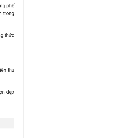
ợng phế
n trong
ng thức
iên thu
dọn dẹp