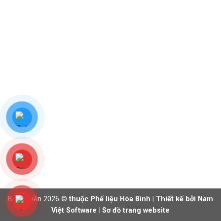
 phế liệu đồng
 phế liệu nhôm
 phế liệu sắt
 phế liệu inox
Bản quyền 2026 ©
thuộc Phế liệu Hòa Bình | Thiết kế bởi Nam
Việt Software
|
Sơ đồ trang website