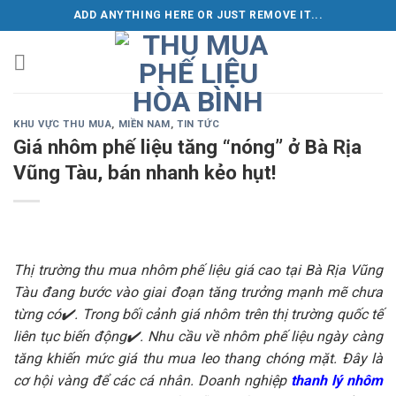
Skip
ADD ANYTHING HERE OR JUST REMOVE IT...
to
content
KHU VỰC THU MUA
,
MIỀN NAM
,
TIN TỨC
Giá nhôm phế liệu tăng “nóng” ở Bà Rịa
Vũng Tàu, bán nhanh kẻo hụt!
Thị trường thu mua nhôm phế liệu giá cao tại Bà Rịa Vũng
Tàu đang bước vào giai đoạn tăng trưởng mạnh mẽ chưa
từng có✔️. Trong bối cảnh giá nhôm trên thị trường quốc tế
liên tục biến động✔️. Nhu cầu về nhôm phế liệu ngày càng
tăng khiến mức giá thu mua leo thang chóng mặt. Đây là
cơ hội vàng để các cá nhân. Doanh nghiệp
thanh lý nhôm