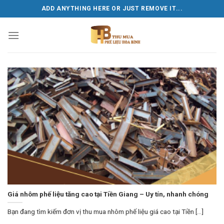
Skip
ADD ANYTHING HERE OR JUST REMOVE IT...
to
content
Giá nhôm phế liệu tăng cao tại Tiền Giang – Uy tín, nhanh chóng
Bạn đang tìm kiếm đơn vị thu mua nhôm phế liệu giá cao tại Tiền [...]