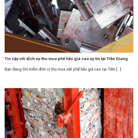
Tin cậy với dịch vụ thu mua phế liệu giá cao uy tín tại Tiền Giang
Bạn đang tìm kiếm đơn vị thu mua sắt phế liệu giá cao tại Tiền [...]