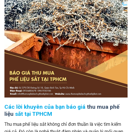
Các lời khuyên của bạn báo giá
thu mua phế
liệu
sắt tại TPHCM
Thu mua phế liệu sắt không chỉ đơn thuần là việc tìm kiếm
giá cả. Đó còn là nghệ thuật đàm phán và quản lý mối quan