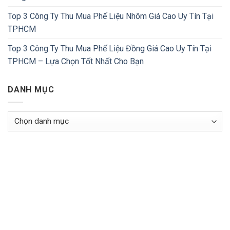
Top 3 Công Ty Thu Mua Phế Liệu Nhôm Giá Cao Uy Tín Tại
TPHCM
Top 3 Công Ty Thu Mua Phế Liệu Đồng Giá Cao Uy Tín Tại
TPHCM – Lựa Chọn Tốt Nhất Cho Bạn
DANH MỤC
Danh
Mục
 TIN LIÊN HỆ
THỜI GIAN LÀM VIỆC
Thứ 2: 8h00 - 17h00
 Phế Liệu Hòa Bình