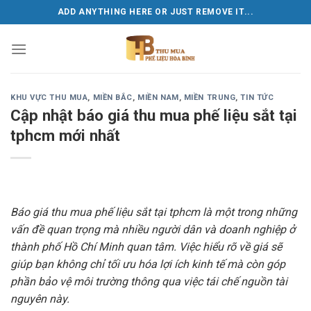
Skip
ADD ANYTHING HERE OR JUST REMOVE IT...
to
content
KHU VỰC THU MUA
,
MIỀN BẮC
,
MIỀN NAM
,
MIỀN TRUNG
,
TIN TỨC
Cập nhật báo giá thu mua phế liệu sắt tại
tphcm mới nhất
Báo giá thu mua phế liệu sắt tại tphcm là một trong những
vấn đề quan trọng mà nhiều người dân và doanh nghiệp ở
thành phố Hồ Chí Minh quan tâm. Việc hiểu rõ về giá sẽ
giúp bạn không chỉ tối ưu hóa lợi ích kinh tế mà còn góp
phần bảo vệ môi trường thông qua việc tái chế nguồn tài
nguyên này.