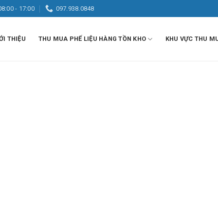
08:00 - 17:00
097.938.0848
ỚI THIỆU
THU MUA PHẾ LIỆU HÀNG TỒN KHO
KHU VỰC THU M