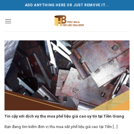
Skip
ADD ANYTHING HERE OR JUST REMOVE IT...
to
content
Tin cậy với dịch vụ thu mua phế liệu giá cao uy tín tại Tiền Giang
Bạn đang tìm kiếm đơn vị thu mua sắt phế liệu giá cao tại Tiền [...]