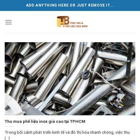
Skip
ADD ANYTHING HERE OR JUST REMOVE IT...
to
content
Thu mua phế liệu inox giá cao tại TPHCM
Trong bối cảnh phát triển kinh tế và đô thị hóa nhanh chóng, việc thu
[...]