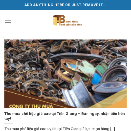
Skip
ADD ANYTHING HERE OR JUST REMOVE IT...
to
content
Thu mua phế liệu giá cao tại Tiền Giang – Bán ngay, nhận tiền liền
tay!
Thu mua phế liệu giá cao uy tín tại Tiền Giang là lựa chọn hàng [...]