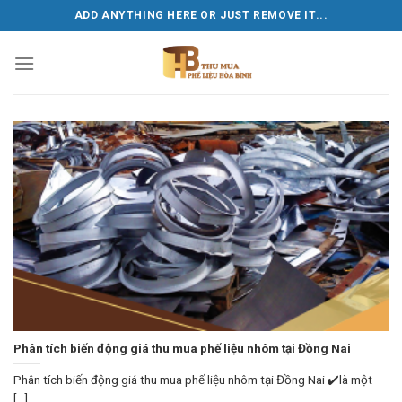
Skip
ADD ANYTHING HERE OR JUST REMOVE IT...
to
content
Phân tích biến động giá thu mua phế liệu nhôm tại Đồng Nai
Phân tích biến động giá thu mua phế liệu nhôm tại Đồng Nai ✔️là một
[...]